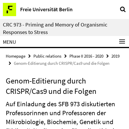
Springe
Service
Freie Universität Berlin
direkt
Navigation
zu
CRC 973 - Priming and Memory of Organismic
Inhalt
Responses to Stress
MENU
Homepage
Public relations
Phase II 2016 - 2020
2019
Genom-Editierung durch CRISPR/Cas9 und die Folgen
Genom-Editierung durch
CRISPR/Cas9 und die Folgen
Auf Einladung des SFB 973 diskutierten
Professorinnen und Professoren der
Mikrobiologie, Biochemie, Genetik und