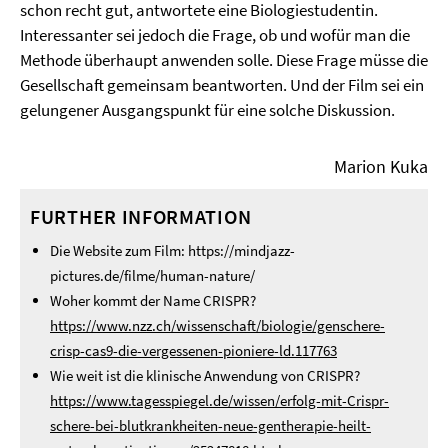
schon recht gut, antwortete eine Biologiestudentin.
Interessanter sei jedoch die Frage, ob und wofür man die
Methode überhaupt anwenden solle. Diese Frage müsse die
Gesellschaft gemeinsam beantworten. Und der Film sei ein
gelungener Ausgangspunkt für eine solche Diskussion.
Marion Kuka
FURTHER INFORMATION
Die Website zum Film: https://mindjazz-
pictures.de/filme/human-nature/
Woher kommt der Name CRISPR?
https://www.nzz.ch/wissenschaft/biologie/genschere-
crisp-cas9-die-vergessenen-pioniere-ld.117763
Wie weit ist die klinische Anwendung von CRISPR?
https://www.tagesspiegel.de/wissen/erfolg-mit-Crispr-
schere-bei-blutkrankheiten-neue-gentherapie-heilt-