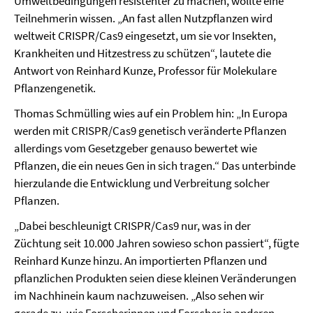
Umweltbedingungen resistenter zu machen, wollte eine
Teilnehmerin wissen. „An fast allen Nutzpflanzen wird
weltweit CRISPR/Cas9 eingesetzt, um sie vor Insekten,
Krankheiten und Hitzestress zu schützen“, lautete die
Antwort von Reinhard Kunze, Professor für Molekulare
Pflanzengenetik.
Thomas Schmülling wies auf ein Problem hin: „In Europa
werden mit CRISPR/Cas9 genetisch veränderte Pflanzen
allerdings vom Gesetzgeber genauso bewertet wie
Pflanzen, die ein neues Gen in sich tragen.“ Das unterbinde
hierzulande die Entwicklung und Verbreitung solcher
Pflanzen.
„Dabei beschleunigt CRISPR/Cas9 nur, was in der
Züchtung seit 10.000 Jahren sowieso schon passiert“, fügte
Reinhard Kunze hinzu. An importierten Pflanzen und
pflanzlichen Produkten seien diese kleinen Veränderungen
im Nachhinein kaum nachzuweisen. „Also sehen wir
gerade zu, wie Forscherinnen und Forscher in anderen