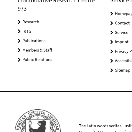
Collaborative Research Centre
Service 
973
Homepa
Research
Contact
IRTG
Service
Publications
Imprint
Members & Staff
Privacy P
Public Relations
Accessibi
Sitemap
The Latin words veritas, iusti