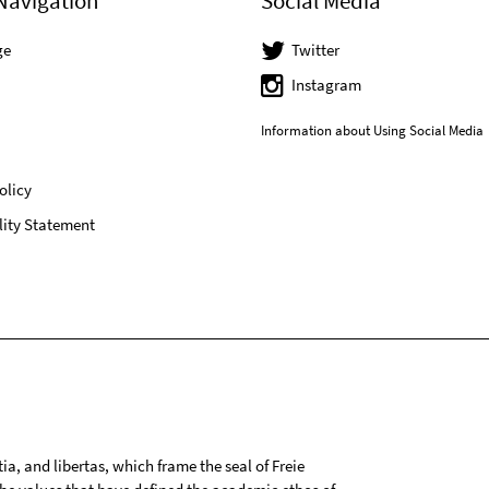
Navigation
Social Media
ge
Twitter
Instagram
Information about Using Social Media
olicy
lity Statement
tia, and libertas, which frame the seal of Freie