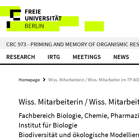
Springe
Service
direkt
zu
Navigation
Inhalt
CRC 973 - PRIMING AND MEMORY OF ORGANISMIC RE
RESEARCH
IRTG
MEETINGS
NEWS
Homepage
Wiss. Mitarbeiterin / Wiss. Mitarbeiter im TP A0
Wiss. Mitarbeiterin / Wiss. Mitarbei
Fachbereich Biologie, Chemie, Pharmaz
Institut für Biologie
Biodiversität und ökologische Modellie