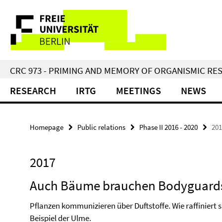
Springe
Service
direkt
zu
Navigation
Inhalt
CRC 973 - PRIMING AND MEMORY OF ORGANISMIC RE
RESEARCH
IRTG
MEETINGS
NEWS
Homepage
Public relations
Phase II 2016 - 2020
201
2017
Auch Bäume brauchen Bodyguard
Pflanzen kommunizieren über Duftstoffe. Wie raffiniert 
Beispiel der Ulme.